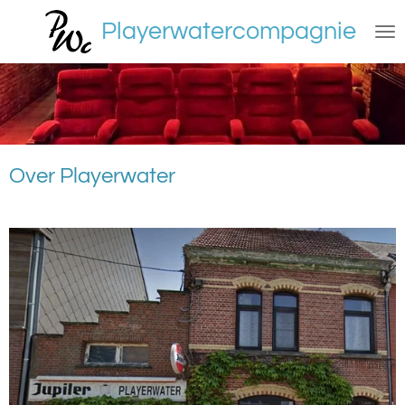
Ga
Playerwatercompagnie
direct
naar
de
hoofdinhoud
Over Playerwater