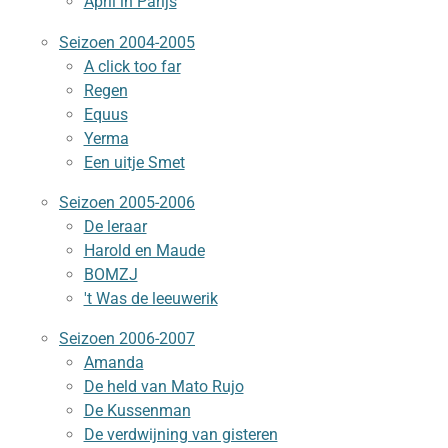
April in Parijs
Seizoen 2004-2005
A click too far
Regen
Equus
Yerma
Een uitje Smet
Seizoen 2005-2006
De leraar
Harold en Maude
BOMZJ
't Was de leeuwerik
Seizoen 2006-2007
Amanda
De held van Mato Rujo
De Kussenman
De verdwijning van gisteren