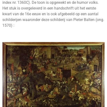
index
nr. 1360C). De toon is opgewekt en de humor volks.
Het stuk is overgeleverd in een handschrift uit het eerste
kwart van de 16e eeuw en is ook afgebeeld op een aantal
schilderijen waaronder deze schilderij van Pieter Balten (ong.
1570) :