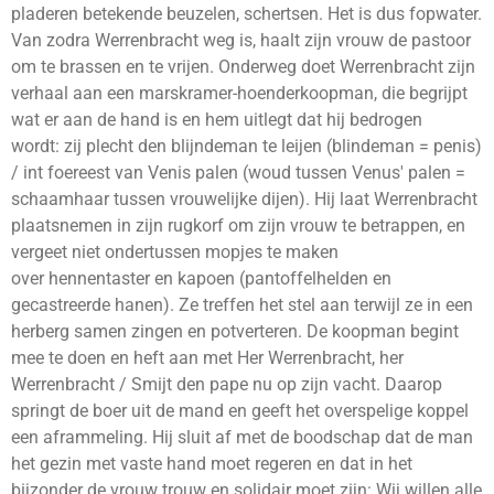
pladeren
betekende beuzelen, schertsen. Het is dus fopwater.
Van zodra Werrenbracht weg is, haalt zijn vrouw de pastoor
om te brassen en te vrijen. Onderweg doet Werrenbracht zijn
verhaal aan een marskramer-hoenderkoopman, die begrijpt
wat er aan de hand is en hem uitlegt dat hij bedrogen
wordt:
zij plecht den blijndeman te leijen
(blindeman = penis)
/
int foereest van Venis palen
(woud tussen Venus' palen =
schaamhaar tussen vrouwelijke dijen). Hij laat Werrenbracht
plaatsnemen in zijn rugkorf om zijn vrouw te betrappen, en
vergeet niet ondertussen mopjes te maken
over
hennentaster
en
kapoen
(pantoffelhelden en
gecastreerde hanen). Ze treffen het stel aan terwijl ze in een
herberg samen zingen en potverteren. De koopman begint
mee te doen en heft aan met
Her Werrenbracht, her
Werrenbracht / Smijt den pape nu op zijn vacht
. Daarop
springt de boer uit de mand en geeft het overspelige koppel
een aframmeling. Hij sluit af met de boodschap dat de man
het gezin met vaste hand moet regeren en dat in het
bijzonder de vrouw trouw en solidair moet zijn:
Wij willen alle