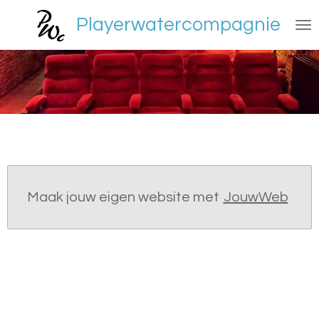
Ga
Playerwatercompagnie
direct
naar
de
hoofdinhoud
Maak jouw eigen website met
JouwWeb