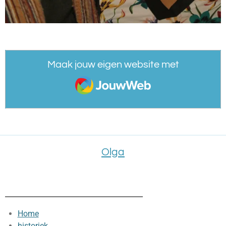
Maak jouw eigen website met
JouwWeb
Olga
_______________________________________
Home
historiek