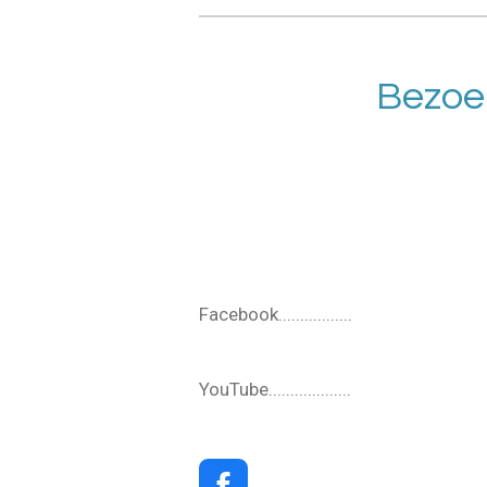
Bezoe
Facebook.................
YouTube...................