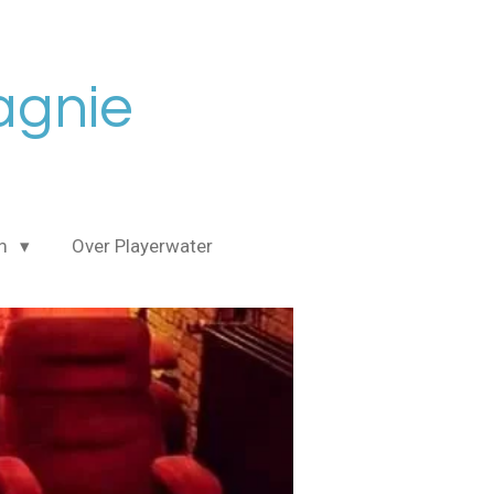
agnie
am
Over Playerwater