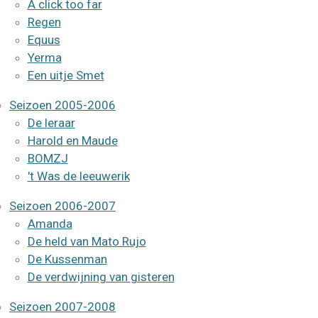
A click too far
Regen
Equus
Yerma
Een uitje Smet
Seizoen 2005-2006
De leraar
Harold en Maude
BOMZJ
't Was de leeuwerik
Seizoen 2006-2007
Amanda
De held van Mato Rujo
De Kussenman
De verdwijning van gisteren
Seizoen 2007-2008