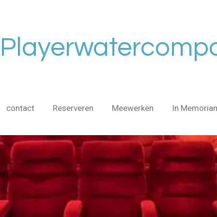
Playerwatercomp
contact
Reserveren
Meewerken
In Memori