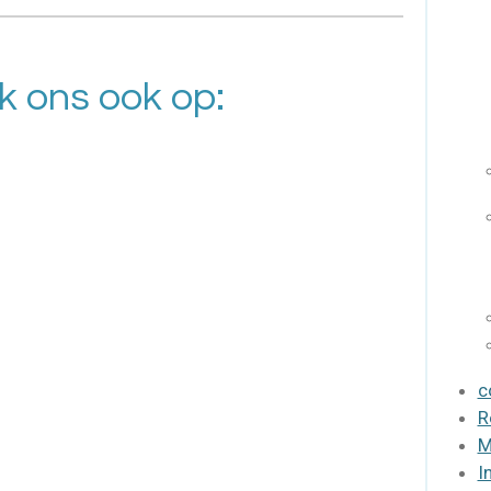
k ons ook op:
c
R
M
I