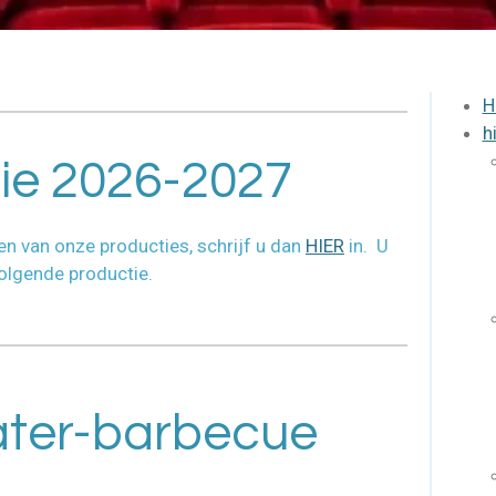
H
h
e 2026-2027
n van onze producties, schrijf u dan
HIER
in. U
volgende productie.
ater-barbecue